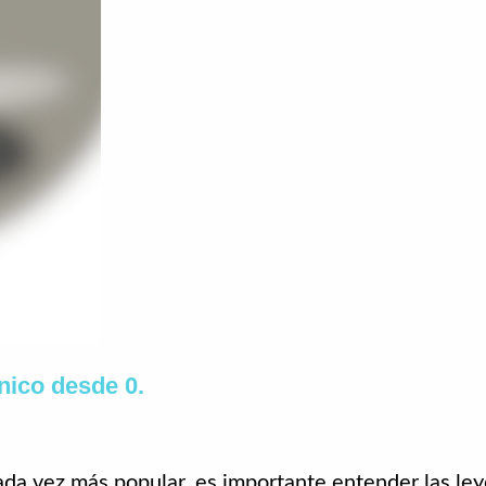
nico desde 0.
da vez más popular, es importante entender las ley