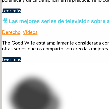
polémica y difícil de aplicar en la práctica. Te lo cu
Leer más
🎥 Las mejores series de televisión sobre
Derecho
,
Videos
The Good Wife está ampliamente considerada como 
otras series que os comparto son creo las mejores 
Leer más