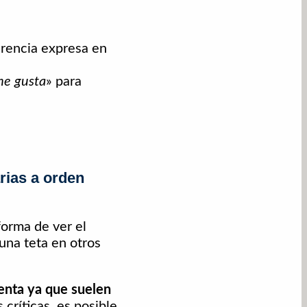
erencia expresa en
me gusta
» para
rias a orden
forma de ver el
una teta en otros
uenta ya que suelen
críticas, es posible