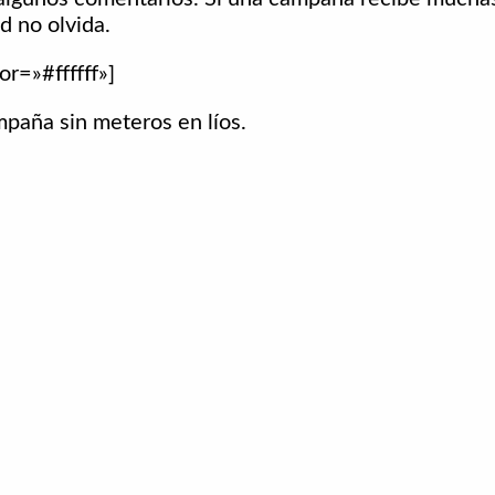
d no olvida.
or=»#ffffff»]
paña sin meteros en líos.