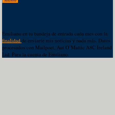
Suscribir
Te has registrado correctamente. En unos
minutos recibirás tu primer email
Emiliano en tu bandeja de entrada cada mes con la
finalidad
de enviarte mis noticias y nada más. Datos
procesados con Mailpoet, Aut O’Mattic A8C Ireland
Ltd. Para la cuenta de Emiliano.