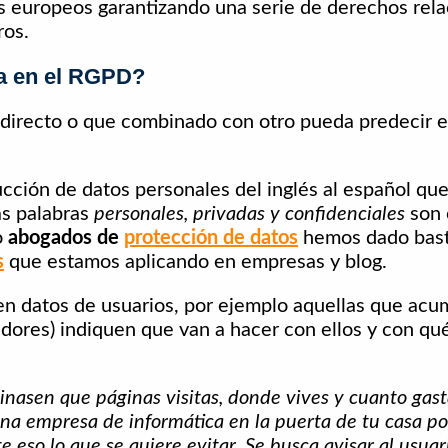
s europeos garantizando una serie de derechos rela
ros.
la en el RGPD?
o directo o que combinado con otro pueda predecir 
ucción de datos personales del inglés al español q
as palabras
personales, privadas y confidenciales
son 
o
abogados de
protección de datos
hemos dado basta
s
que estamos aplicando en empresas y blog.
en datos de usuarios, por ejemplo aquellas que acu
cadores) indiquen que van a hacer con ellos y con qu
asen que páginas visitas, donde vives y cuanto gast
na empresa de informática en la puerta de tu casa po
so lo que se quiere evitar. Se busca avisar al usuar