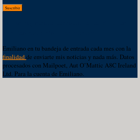
Suscribir
Te has registrado correctamente. En unos
minutos recibirás tu primer email
Emiliano en tu bandeja de entrada cada mes con la
finalidad
de enviarte mis noticias y nada más. Datos
procesados con Mailpoet, Aut O’Mattic A8C Ireland
Ltd. Para la cuenta de Emiliano.