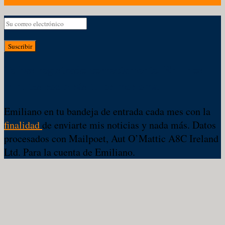
Suscribir
Te has registrado correctamente. En unos
minutos recibirás tu primer email
Emiliano en tu bandeja de entrada cada mes con la
finalidad
de enviarte mis noticias y nada más. Datos
procesados con Mailpoet, Aut O’Mattic A8C Ireland
Ltd. Para la cuenta de Emiliano.