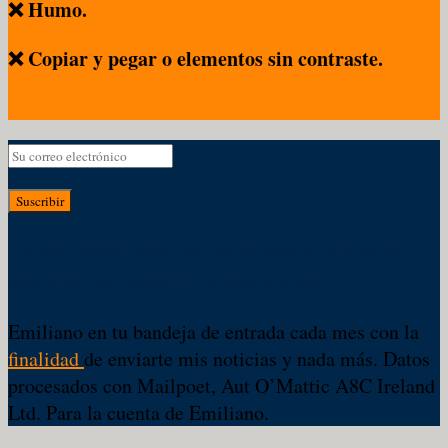
❌ Humo.
❌ Copiar y pegar o elementos sin contraste.
Suscribir
Te has registrado correctamente. En unos
minutos recibirás tu primer email
Emiliano en tu bandeja de entrada cada mes con la
finalidad
de enviarte mis noticias y nada más. Datos
procesados con Mailpoet, Aut O’Mattic A8C Ireland
Ltd. Para la cuenta de Emiliano.