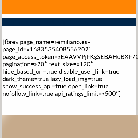
Página de agradecimientos
[fbrev page_name=»emiliano.es»
page_id=»1683535408556202″
page_access_token=»EAAVVPjFKgSEBAHuBXF
pagination=»20″ text_size=»120″
hide_based_on=true disable_user_link=true
dark_theme=true lazy_load_img=true
show_success_api=true open_link=true
nofollow_link=true api_ratings_limit=»500″]