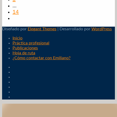
…
14
Diseñado por
Elegant Themes
| Desarrollado por
WordPress
Inicio
Práctica profesional
Publicaciones
Hoja de ruta
¿Cómo contactar con Emiliano?