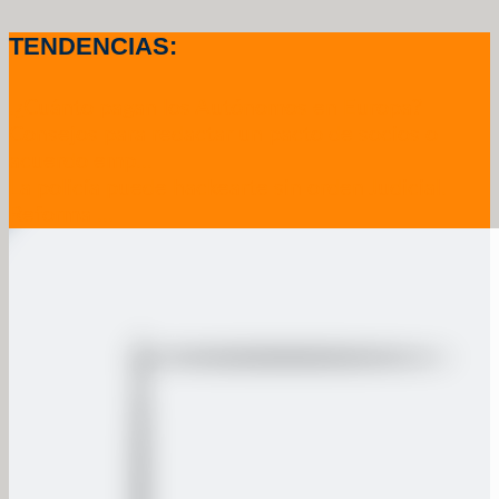
TENDENCIAS:
.¿Cuánto pagan los Autónomos en Europa?
Consejos para redactar un pacto de socios o
acuerdo emp...
La policía puede hackearte sin orden Judicial.
Reforma ...