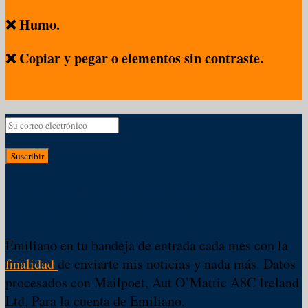
❌ Humo.
❌ Copiar y pegar o elementos sin contraste.
Suscribir
Te has registrado correctamente. En unos
minutos recibirás tu primer email
Emiliano en tu bandeja de entrada cada mes con la
finalidad
de enviarte mis noticias y nada más. Datos
procesados con Mailpoet, Aut O’Mattic A8C Ireland
Ltd. Para la cuenta de Emiliano.