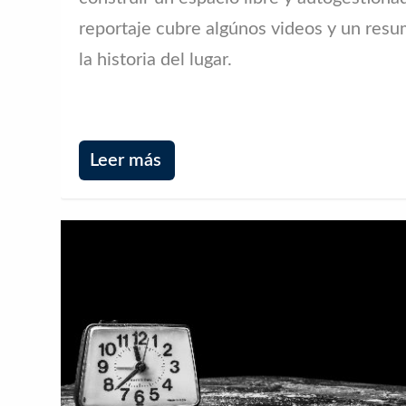
reportaje cubre algúnos videos y un res
la historia del lugar.
Leer más