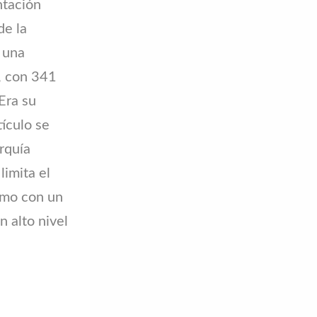
ntación
de la
o una
s, con 341
Era su
ículo se
rquía
limita el
como con un
n alto nivel