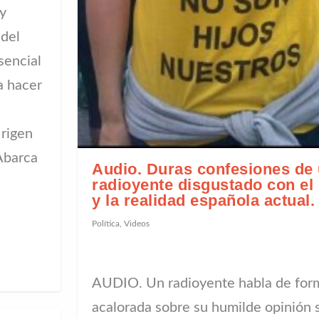
 y
 del
sencial
a hacer
 rigen
 Abarca
Audio. Duras confesiones de
radioyente disgustado con el
y la realidad española actual.
Política
,
Videos
AUDIO. Un radioyente habla de fo
acalorada sobre su humilde opinión 