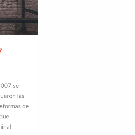
7
2007 se
fueron las
reformas de
 que
minal