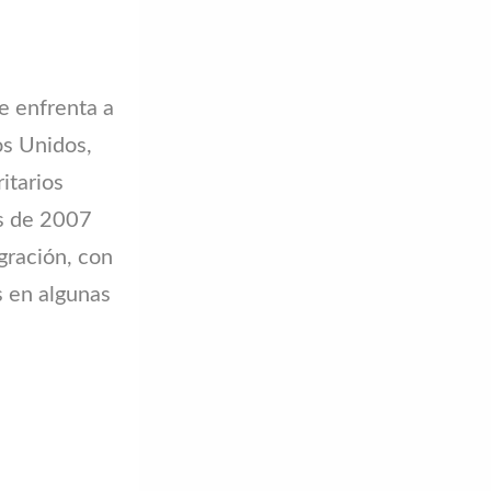
se enfrenta a
dos Unidos,
itarios
es de 2007
gración, con
s en algunas