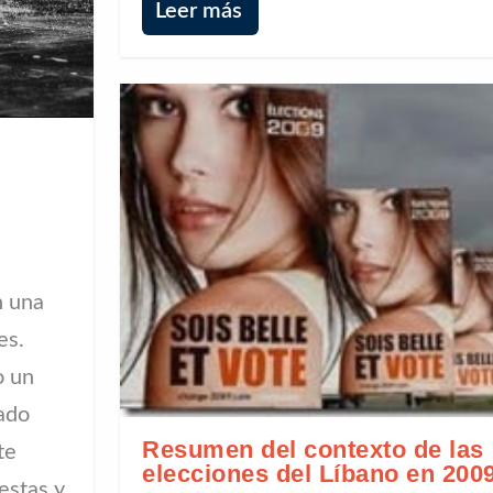
Leer más
n una
es.
o un
ado
Resumen del contexto de las
te
elecciones del Líbano en 200
estas y