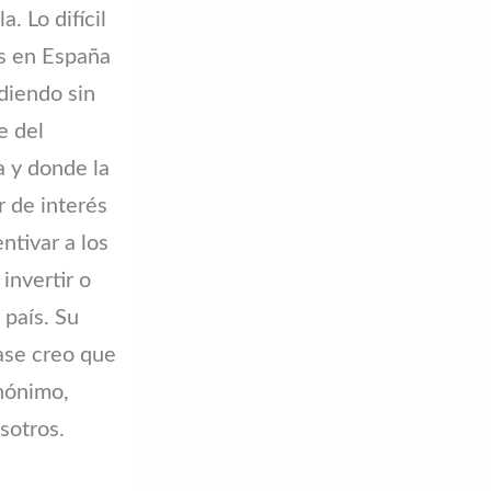
. Lo difícil
as en España
rdiendo sin
e del
a y donde la
r de interés
ntivar a los
invertir o
 país. Su
ase creo que
nónimo,
sotros.