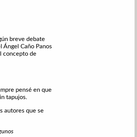
lgún breve debate
uel Ángel Caño Panos
l concepto de
iempre pensé en que
in tapujos.
os autores que se
lgunos