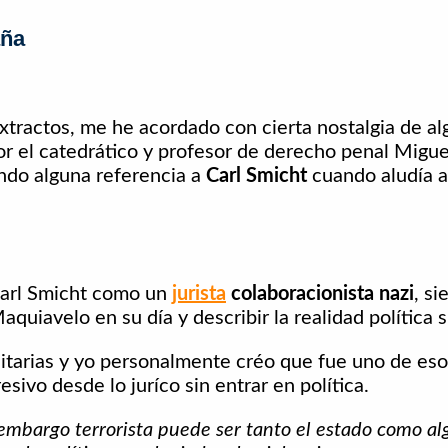
aña
extractos, me he acordado con cierta nostalgia de a
 por el catedrático y profesor de derecho penal Mig
ndo alguna referencia a
Carl Smicht
cuando aludía a
Carl Smicht como un
jurista
colaboracionista nazi
, s
quiavelo en su día y describir la realidad política s
litarias y yo personalmente créo que fue uno de es
sivo desde lo juríco sin entrar en política.
n embargo terrorista puede ser tanto el estado como a