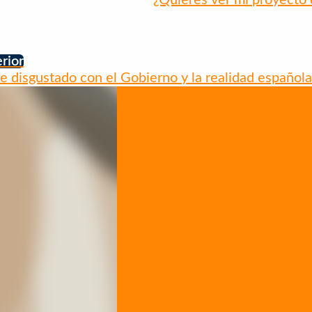
rior
 disgustado con el Gobierno y la realidad española