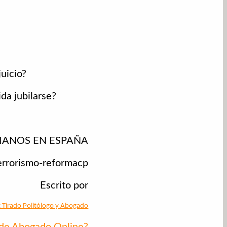
juicio?
da jubilarse?
UMANOS EN ESPAÑA
terrorismo-reformacp
Escrito por
 Tirado Politólogo y Abogado
 de Abogado Online?