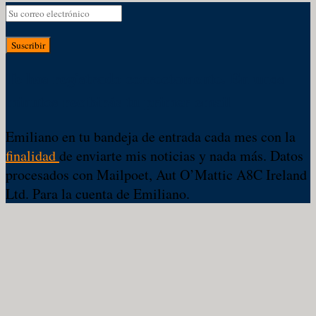
Suscribir
Te has registrado correctamente. En unos
minutos recibirás tu primer email
Emiliano en tu bandeja de entrada cada mes con la
finalidad
de enviarte mis noticias y nada más. Datos
procesados con Mailpoet, Aut O’Mattic A8C Ireland
Ltd. Para la cuenta de Emiliano.