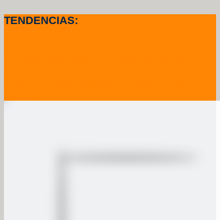
TENDENCIAS:
.¿Cuánto pagan los Autónomos en Europa?
Consejos para redactar un pacto de socios o
acuerdo emp...
La policía puede hackearte sin orden Judicial.
Reforma ...