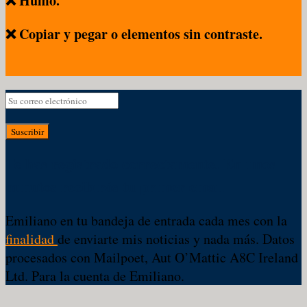
❌ Humo.
❌ Copiar y pegar o elementos sin contraste.
Suscribir
Te has registrado correctamente. En unos
minutos recibirás tu primer email
Emiliano en tu bandeja de entrada cada mes con la
finalidad
de enviarte mis noticias y nada más. Datos
procesados con Mailpoet, Aut O’Mattic A8C Ireland
Ltd. Para la cuenta de Emiliano.