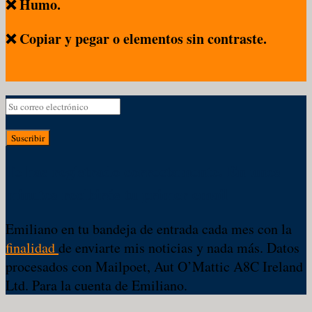
❌ Humo.
❌ Copiar y pegar o elementos sin contraste.
Suscribir
Te has registrado correctamente. En unos
minutos recibirás tu primer email
Emiliano en tu bandeja de entrada cada mes con la
finalidad
de enviarte mis noticias y nada más. Datos
procesados con Mailpoet, Aut O’Mattic A8C Ireland
Ltd. Para la cuenta de Emiliano.