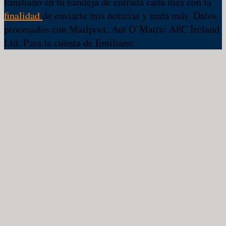
Emiliano en tu bandeja de entrada cada mes con la
finalidad
de enviarte mis noticias y nada más. Datos
procesados con Mailpoet, Aut O’Mattic A8C Ireland
Ltd. Para la cuenta de Emiliano.