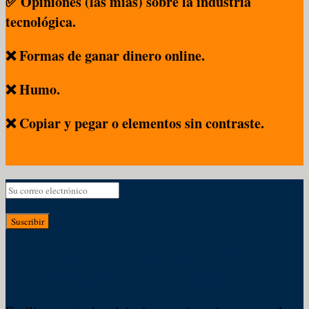
✅ Opiniones (las mías) sobre la industria
tecnológica.
❌ Formas de ganar dinero online.
❌ Humo.
❌ Copiar y pegar o elementos sin contraste.
Suscribir
Te has registrado correctamente. En unos
minutos recibirás tu primer email