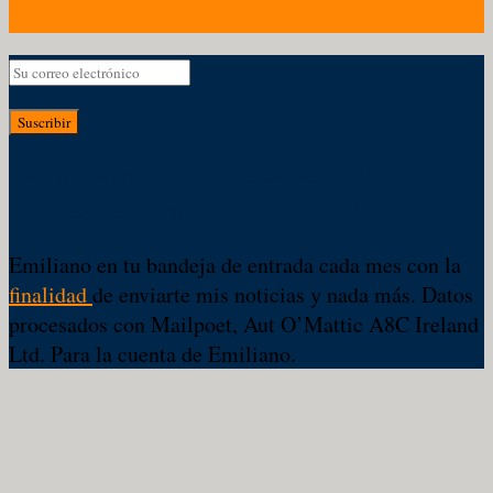
Suscribir
Te has registrado correctamente. En unos
minutos recibirás tu primer email
Emiliano en tu bandeja de entrada cada mes con la
finalidad
de enviarte mis noticias y nada más. Datos
procesados con Mailpoet, Aut O’Mattic A8C Ireland
Ltd. Para la cuenta de Emiliano.