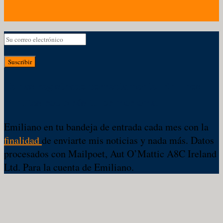
Suscribir
Te has registrado correctamente. En unos
minutos recibirás tu primer email
Emiliano en tu bandeja de entrada cada mes con la
finalidad
de enviarte mis noticias y nada más. Datos
procesados con Mailpoet, Aut O’Mattic A8C Ireland
Ltd. Para la cuenta de Emiliano.