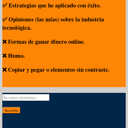
✅ Estrategias que he aplicado con éxito.
✅ Opiniones (las mías) sobre la industria
tecnológica.
❌ Formas de ganar dinero online.
❌ Humo.
❌ Copiar y pegar o elementos sin contraste.
Suscribir
Te has registrado correctamente. En unos