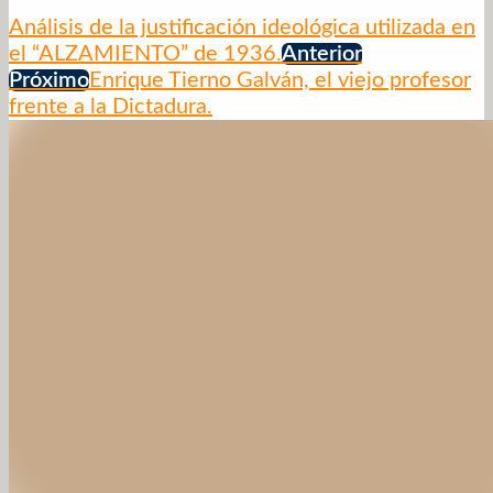
Análisis de la justificación ideológica utilizada en
el “ALZAMIENTO” de 1936.
Anterior
Próximo
Enrique Tierno Galván, el viejo profesor
frente a la Dictadura.