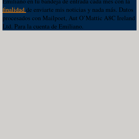
Emiliano en tu bandeja de entrada cada mes con la
finalidad
de enviarte mis noticias y nada más. Datos
procesados con Mailpoet, Aut O’Mattic A8C Ireland
Ltd. Para la cuenta de Emiliano.