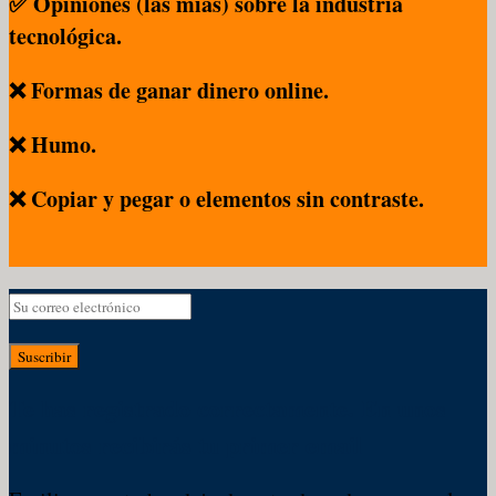
✅ Opiniones (las mías) sobre la industria
tecnológica.
❌ Formas de ganar dinero online.
❌ Humo.
❌ Copiar y pegar o elementos sin contraste.
Suscribir
Te has registrado correctamente. En unos
minutos recibirás tu primer email