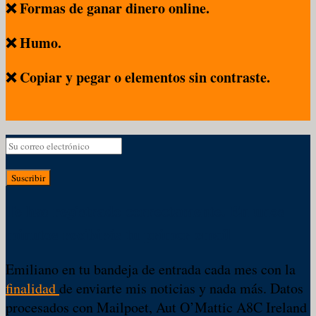
❌ Formas de ganar dinero online.
❌ Humo.
❌ Copiar y pegar o elementos sin contraste.
Suscribir
Te has registrado correctamente. En unos
minutos recibirás tu primer email
Emiliano en tu bandeja de entrada cada mes con la
finalidad
de enviarte mis noticias y nada más. Datos
procesados con Mailpoet, Aut O’Mattic A8C Ireland