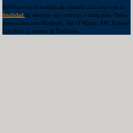
Emiliano en tu bandeja de entrada cada mes con la
finalidad
de enviarte mis noticias y nada más. Datos
procesados con Mailpoet, Aut O’Mattic A8C Ireland
Ltd. Para la cuenta de Emiliano.