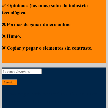
✅ Opiniones (las mías) sobre la industria
tecnológica.
❌ Formas de ganar dinero online.
❌ Humo.
❌ Copiar y pegar o elementos sin contraste.
Suscribir
Te has registrado correctamente. En unos
minutos recibirás tu primer email