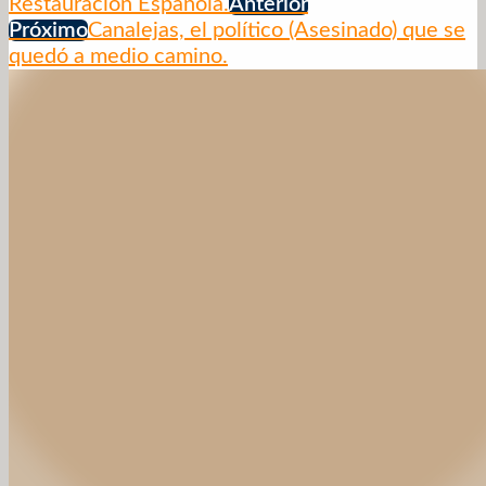
Restauración Española.
Anterior
Próximo
Canalejas, el político (Asesinado) que se
quedó a medio camino.