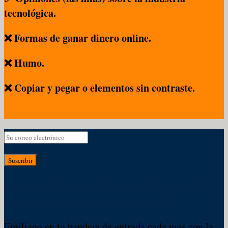
tecnológica.
❌ Formas de ganar dinero online.
❌ Humo.
❌ Copiar y pegar o elementos sin contraste.
Suscribir
Te has registrado correctamente. En unos
minutos recibirás tu primer email
Emiliano en tu bandeja de entrada cada mes con la