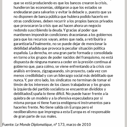
que se está produciendo es que los bancos crearon la crisis,
hundieron las economías, obligaron a que los estados se
endeudaran para salvarlos y evitar la debacle y, puesto que ya
no disponen de banca pública que hubiera podido hacerlo en
otras condiciones, deben recurrir a los propios bancos privados
que provocaron la crisis que así hacen ahora un negocio
redondo suscribiendo la deuda. Y gracias al poder que
mantienen impondrán condiciones draconianas a los gobiernos
para que los recursos vayan, antes que nada, a retribuirla y
garantizarla.Finalmente, no se puede dejar de mencionar la
debilidad añadida que provoca la peculiar situación política
española. La derecha, en una gran parte formada y consolidada
en torno a los grupos de poder nacidos del franquismo, no está
dispuesta de ninguna manera a ceder en la presión continua al
gobierno que, para colmo, se viene enfrentando a la crisis con
análisis erróneos, zigzagueando, sin proyecto, cada vez con
menos credibilidad y con un liderazgo social más debilitado que
nunca. Y, por otro lado, los sindicatos no terminan de tomar el
timón de los intereses de los clases trabajadoras y los grupos
la izquierda del partido socialista se encuentran divididos y
debilitadosEspaña lo tiene difícil. No puede hacer frente a la
quiebra de un modelo y a la ofensiva especuladora por sí
misma porque ni tiene fuerza endógena ni instrumentos para
hacerles frente. No tiene salida sin Europa pero el
neoliberalismo que impregna a esta Europa es el responsable
de gran parte de sus males.
Fuente:
Le Monde Diplomatique
, nº 173, marzo de 2010