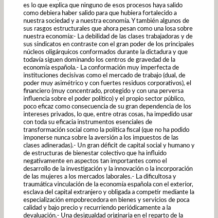
es lo que explica que ninguno de esos procesos haya salido
como debiera haber salido para que hubiera fortalecido a
nuestra sociedad y a nuestra economía. Y también algunos de
sus rasgos estructurales que ahora pesan como una losa sobre
nuestra economía:- La debilidad de las clases trabajadoras y de
sus sindicatos en contraste con el gran poder de los principales
núcleos oligárquicos conformados durante la dictadura y que
todavía siguen dominando los centros de gravedad de la
economía española.- La conformación muy imperfecta de
instituciones decisivas como el mercado de trabajo (dual, de
poder muy asimétrico y con fuertes residuos corporativos), el
financiero (muy concentrado, protegido y con una perversa
influencia sobre el poder político) y el propio sector público,
poco eficaz como consecuencia de su gran dependencia de los
intereses privados, lo que, entre otras cosas, ha impedido usar
con toda su eficacia instrumentos esenciales de
transformación social como la política fiscal (que no ha podido
imponerse nunca sobre la aversión a los impuestos de las
clases adineradas).- Un gran déficit de capital social y humano y
de estructuras de bienestar colectivo que ha influido
negativamente en aspectos tan importantes como el
desarrollo de la investigación y la innovación o la incorporación
de las mujeres a los mercados laborales.- La dificultosa y
traumática vinculación de la economía española con el exterior,
esclava del capital extranjero y obligada a competir medíante la
especialización empobrecedora en bienes y servicios de poca
calidad y bajo precio y recurriendo periódicamente a la
devaluación.- Una desigualdad originaria en el reparto de la