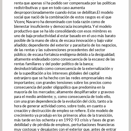
renta que apenas si ha podido ser compensada por las políticas
redistributivas y que en todo caso aumenta
desproporcionadamente cuando éstas se debilitan.El modelo
social que nació de la combinación de estos rasgos es el que
Vicenç Navarro ha denominado con toda razón como de
bienestar insuficiente y democracia incompleta. Y el modelo
productivo que se ha ido consolidando con esos mimbres es
uno de baja productividad al estar basado en el uso más barato
posible de la mano de obra; de escasa innovación y bajo valor
añadido; dependiente del exterior y parasitario de los negocios,
de las rentas y las subvenciones procedentes del sector
público; de escasa fortaleza endógena debido a la desigualdad;
altamente endeudado como consecuencia de la escasez de las
rentas familiares y del poder político de la banca;
desindustrializado como consecuencia de la externalización y
de la supeditación a los intereses globales del capital
extranjero que se ha hecho con las redes empresariales más
importantes; con grandes tensiones sobre los precios como
consecuencia del poder oligopólico que predomina en la
mayoría de los mercados; altamente despilfarrador y gravoso
para el medio ambiente; y, como consecuencia de todo ello,
con una gran dependencia de la evolución del ciclo, tanto a la
hora de generar actividad como, sobre todo, en cuanto a
creación y destrucción de empleo se refiere. Este modelo de
crecimiento ya produjo en los primeros años de la transición,
más tarde en los ochenta y en 1992-93 crisis y fases de gran
debilidad y de pérdida de empleos, perturbaciones financieras
muy costosas y desajustes con el exterior que, antes de entrar