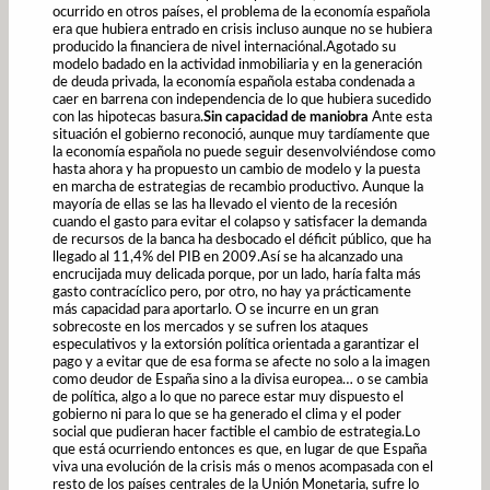
ocurrido en otros países, el problema de la economía española
era que hubiera entrado en crisis incluso aunque no se hubiera
producido la financiera de nivel internaciónal.Agotado su
modelo badado en la actividad inmobiliaria y en la generación
de deuda privada, la economía española estaba condenada a
caer en barrena con independencia de lo que hubiera sucedido
con las hipotecas basura.
Sin capacidad de maniobra
Ante esta
situación el gobierno reconoció, aunque muy tardíamente que
la economía española no puede seguir desenvolviéndose como
hasta ahora y ha propuesto un cambio de modelo y la puesta
en marcha de estrategias de recambio productivo. Aunque la
mayoría de ellas se las ha llevado el viento de la recesión
cuando el gasto para evitar el colapso y satisfacer la demanda
de recursos de la banca ha desbocado el déficit público, que ha
llegado al 11,4% del PIB en 2009.Así se ha alcanzado una
encrucijada muy delicada porque, por un lado, haría falta más
gasto contracíclico pero, por otro, no hay ya prácticamente
más capacidad para aportarlo. O se incurre en un gran
sobrecoste en los mercados y se sufren los ataques
especulativos y la extorsión política orientada a garantizar el
pago y a evitar que de esa forma se afecte no solo a la imagen
como deudor de España sino a la divisa europea… o se cambia
de política, algo a lo que no parece estar muy dispuesto el
gobierno ni para lo que se ha generado el clima y el poder
social que pudieran hacer factible el cambio de estrategia.Lo
que está ocurriendo entonces es que, en lugar de que España
viva una evolución de la crisis más o menos acompasada con el
resto de los países centrales de la Unión Monetaria, sufre lo