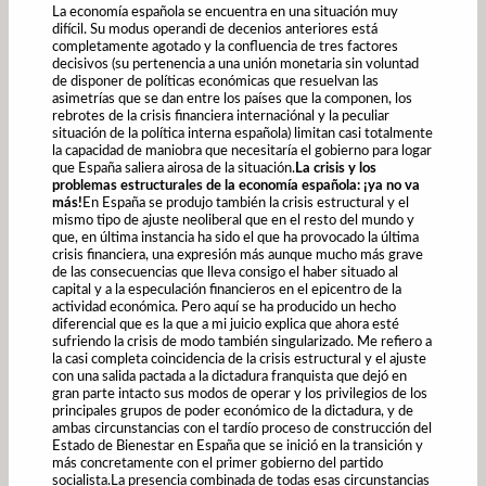
La economía española se encuentra en una situación muy
difícil. Su modus operandi de decenios anteriores está
completamente agotado y la confluencia de tres factores
decisivos (su pertenencia a una unión monetaria sin voluntad
de disponer de políticas económicas que resuelvan las
asimetrías que se dan entre los países que la componen, los
rebrotes de la crisis financiera internaciónal y la peculiar
situación de la política interna española) limitan casi totalmente
la capacidad de maniobra que necesitaría el gobierno para logar
que España saliera airosa de la situación.
La crisis y los
problemas estructurales de la economía española: ¡ya no va
más!
En España se produjo también la crisis estructural y el
mismo tipo de ajuste neoliberal que en el resto del mundo y
que, en última instancia ha sido el que ha provocado la última
crisis financiera, una expresión más aunque mucho más grave
de las consecuencias que lleva consigo el haber situado al
capital y a la especulación financieros en el epicentro de la
actividad económica. Pero aquí se ha producido un hecho
diferencial que es la que a mi juicio explica que ahora esté
sufriendo la crisis de modo también singularizado. Me refiero a
la casi completa coincidencia de la crisis estructural y el ajuste
con una salida pactada a la dictadura franquista que dejó en
gran parte intacto sus modos de operar y los privilegios de los
principales grupos de poder económico de la dictadura, y de
ambas circunstancias con el tardío proceso de construcción del
Estado de Bienestar en España que se inició en la transición y
más concretamente con el primer gobierno del partido
socialista.La presencia combinada de todas esas circunstancias