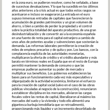
en la zona euro, se pudieron resolver, como he señalado, a base
de sucesivas devaluaciones. Y lo que ha sucedido en los últimos
años anteriores a la crisis actual es que todos estos rasgos se
acentuaron e incluso se exageraron.La entrada en el euro
supuso inmensas entradas de capitales que favorecieron la
acumulación de grandes patrimonios y un gran volumen de
ahorro, si bien a cambio de perder la propiedad y el control
sobre la práctica totalidad del aparato productivo, de una gran
desindustrialización y de convertir así a la economía española
en una fuente de renta para el capital extranjero a cambio de
unos años de potentes ayudas y subvenciones que sostenían la
demanda. Las reformas laborales permitieron la creación de
miles de empleos precarios y de quita y pon. Los bancos, con la
complacencia explícita de las autoridades monetarias,
multiplicaron la oferta de crédito y el crédito abundante y más
barato en términos reales en España que en el resto de Europa
permitió mantener la demanda de consumo y que las
empresas pudieran aumentar su poder de mercado y
multiplicar sus beneficios. Los gobiernos establecieron las
bases para un funcionamiento cada vez más especulativo y
oligarquizado de la actividad económica, limitaron el esfuerzo
para la creación de capital social (salvo en el caso de las obras
públicas vinculadas al negocio de la construcción), renunciaron
a establecer disciplina en los mercados, aliviaron las cargas
fiscales sobre las rentas de capital, liberalizaron al máximo los
mercados del suelo y la vivienda y todo ello alimentó una
gigantesca burbuja inmobiliaria que se retroalimentó,
proporcionando más liquidez y un incremento desorbitado de