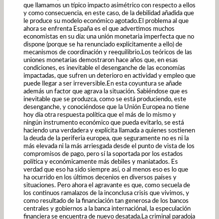
que llamamos un típico impacto asimétrico con respecto a ellos
y como consecuencia, en este caso, de la debilidad añadida que
le produce su modelo económico agotado.El problema al que
ahora se enfrenta España es el que advertimos muchos
economistas en su día: una unión monetaria imperfecta que no
dispone (porque se ha renunciado explícitamente a ello) de
mecanismos de coordinación y reequilibrio.Los teóricos de las
uniones monetarias demostraron hace años que, en esas
condiciones, es inevitable el desenganche de las economías
impactadas, que sufren un deterioro en actividad y empleo que
puede llegar a ser irreversible.En esta coyuntura se añade
además un factor que agrava la situación. Sabiéndose que es
inevitable que se produzca, como se está produciendo, este
desenganche, y conociéndose que la Unión Europea no tiene
hoy día otra respuesta política que el más de lo mismo y
ningún instrumento económico que pueda evitarlo, se está
haciendo una verdadera y explícita llamada a quienes sostienen
la deuda de la periferia europea, que seguramente no es ni la
más elevada ni la más arriesgada desde el punto de vista de los
compromisos de pago, pero sí la soportada por los estados
política y económicamente más debiles y maniatados. Es
verdad que eso ha sido siempre así, o al menos eso es lo que
ha ocurrido en los últimos decenios en diversos países y
situaciones. Pero ahora el agravante es que, como secuela de
los continuos ramalazos de la inconclusa crisis que vivimos, y
como resultado de la financiación tan generosa de los bancos
centrales y gobiernos a la banca internaciónal, la especulación
financiera se encuentra de nuevo desatada.La criminal paradoja