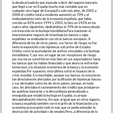
la deuda privada (lo que equivale a decir del negocio bancario,
que llegó a ser en España mucho más rentable que en
cualquier otro lugar de Europa).En solo seis años, de 2002 a
2008 el crédito total a residente aumentó un 70% y el
endeudamiento neto de la economía española, que había
crecido un 82% entre 1999 y 2003, lo hizo un 243% en los
cuatro años siguientes, dedicándose el 70% de la nueva deuda
a la inversión en la burbuja inmobiliaria.Para mantener el
impresionante negocio de la burbuja los bancos y cajas
españoles se endeudaron con otros bancos europeos. A
diferencia de los de otros países, sus factor de riesgo no fue
tanto la exposición a las hipotecas sub prime de Estados
Unidos como la acumulación de activos vinculados a la burbuja
inmobiliaria. Y, por eso, en lugar de ser receptores de riesgo
por esa vía se convirtieron más bien en sus exportadores hacia
los bancos que los habían financiado y que ahora se enfrentan
temerosos a la situación económica de la banca y la economía
españolas.Por supuesto, ésta última sufrió el impacto de la
crisis mundíal. Era inevitable, aunque sus bancos no estuvieran
tan directamente afectados por la difusión de hipotecas basura
y sus derivados como los de otros países, porque, en todo
caso, les afectaba el racionamiento del crédito que produjeron
las quiebras bancarias y la desconfianza generalizada y,
enseguida que estalló la burbuja en España, su propia
descapitalización interna. Así que, al igual que en otros lugares,
la banca española también cerró el grifo de la financiación a la
economía provocando todo lo más que se podía extender la
destrucción de actividad y de empleo.Pero, a diferencia de lo