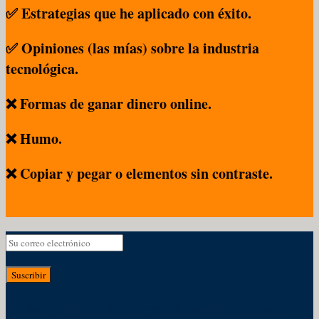
✅ Estrategias que he aplicado con éxito.
✅ Opiniones (las mías) sobre la industria
tecnológica.
❌ Formas de ganar dinero online.
❌ Humo.
❌ Copiar y pegar o elementos sin contraste.
Suscribir
Te has registrado correctamente. En unos