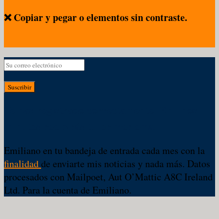
❌ Copiar y pegar o elementos sin contraste.
Suscribir
Te has registrado correctamente. En unos
minutos recibirás tu primer email
Emiliano en tu bandeja de entrada cada mes con la
finalidad
de enviarte mis noticias y nada más. Datos
procesados con Mailpoet, Aut O’Mattic A8C Ireland
Ltd. Para la cuenta de Emiliano.